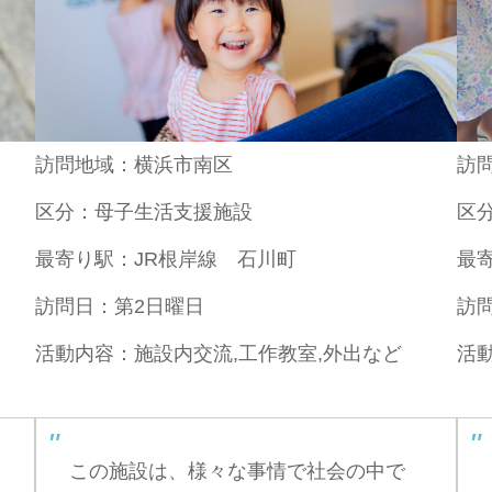
訪問地域：横浜市南区
訪
区分：母子生活支援施設
区
最寄り駅：JR根岸線 石川町
最
訪問日：第2日曜日
訪
活動内容：施設内交流,工作教室,外出など
活
この施設は、様々な事情で社会の中で